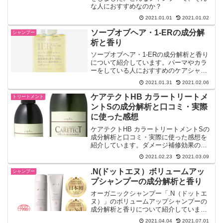
な人におすすめなのか？
2021.01.01
2021.01.02
ソープオブヘア・1-ERの成分解
シャンプー
析と香り
ソープオブヘア・1-ERの成分解析と香り
について紹介しています。パーマやカラ
ーをしている人におすすめのケアシャン
プーです。
2021.01.31
2021.02.06
ケアテクトHB カラートリートメ
トリートメント
ントSの成分解析と口コミ・実際
に使った感想
ケアテクトHB カラートリートメントSの
成分解析と口コミ・実際に使った感想を
紹介しています。ダメージ補修効果の高
い良質なノンシリコントリートメントで
2021.02.23
2021.03.09
す。
.N(ドットエヌ）ボリュームアッ
シャンプー
プシャンプーの成分解析と香り
オーガニックシャンプー「.N（ドットエ
ヌ）」のボリュームアップシャンプーの
成分解析と香りについて紹介していま
す。世界基準の正真正銘のオーガニック
2021.04.04
2021.07.01