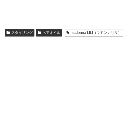
スタイリング
ヘアオイル
madonna LILI（マドンナリリ）