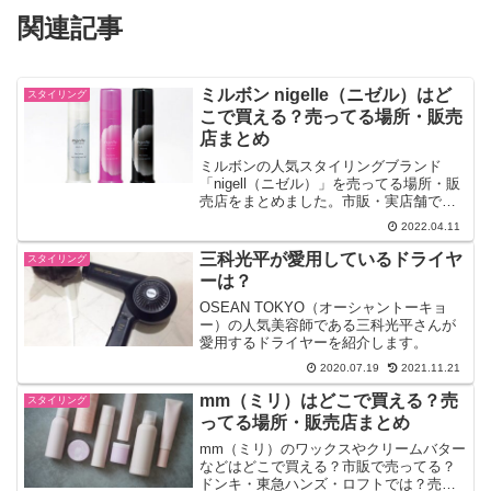
関連記事
ミルボン nigelle（ニゼル）はど
スタイリング
こで買える？売ってる場所・販売
店まとめ
ミルボンの人気スタイリングブランド
「nigell（ニゼル）」を売ってる場所・販
売店をまとめました。市販・実店舗で売
ってる？ドンキ・東急ハンズ・ロフトで
2022.04.11
は？ドラッグストアは？おすすめのネッ
ト通販サイトなど）。
三科光平が愛用しているドライヤ
スタイリング
ーは？
OSEAN TOKYO（オーシャントーキョ
ー）の人気美容師である三科光平さんが
愛用するドライヤーを紹介します。
2020.07.19
2021.11.21
mm（ミリ）はどこで買える？売
スタイリング
ってる場所・販売店まとめ
mm（ミリ）のワックスやクリームバター
などはどこで買える？市販で売ってる？
ドンキ・東急ハンズ・ロフトでは？売っ