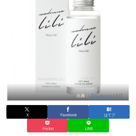
出典：
【madonna LILI】
X
Facebook
はてブ
Pocket
LINE