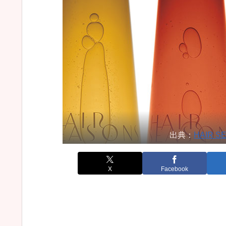
出典：
HAIR
X
Facebook